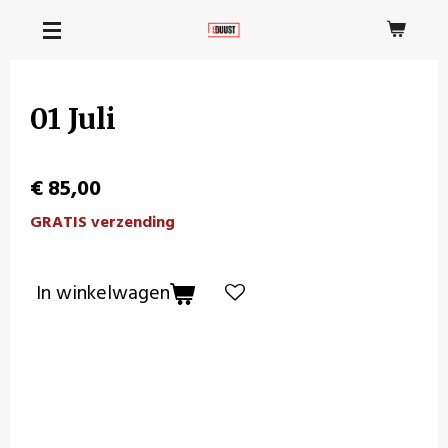
Ga
direct
naar
de
01 Juli
hoofdinhoud
€ 85,00
GRATIS verzending
In winkelwagen