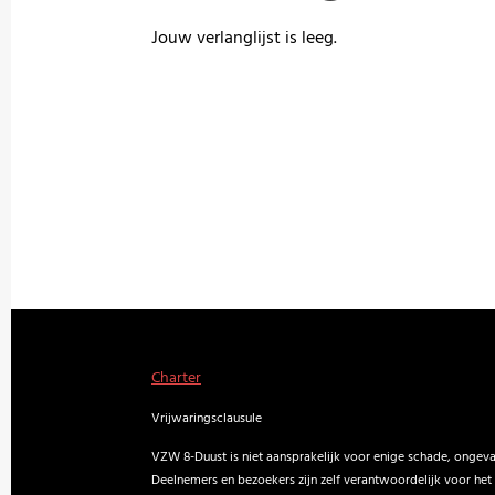
Jouw verlanglijst is leeg.
Charter
Vrijwaringsclausule
VZW 8-Duust is niet aansprakelijk voor enige schade, ongevall
Deelnemers en bezoekers zijn zelf verantwoordelijk voor het 