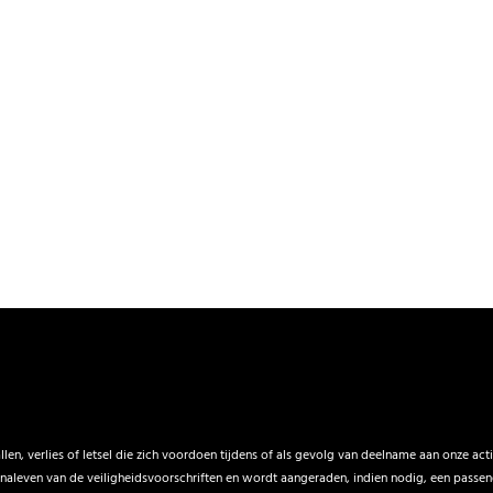
en, verlies of letsel die zich voordoen tijdens of als gevolg van deelname aan onze acti
naleven van de veiligheidsvoorschriften en wordt aangeraden, indien nodig, een passende