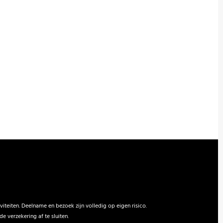
viteiten. Deelname en bezoek zijn volledig op eigen risico.
 verzekering af te sluiten.