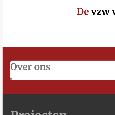
De
vzw v
Over ons