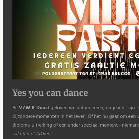
Yes you can dance
Bij
VZW 8-Duust
geloven we dat iedereen, ongeacht zijn fin
bijzondere momenten in het leven. Of het nu gaat om een 
diploma-uitreiking of een ander speciaal moment—niema
zal nu niet lukken."