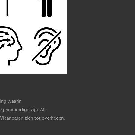
ging waarin
egenwoordigd zijn. Als
 Vlaanderen zich tot overheden,