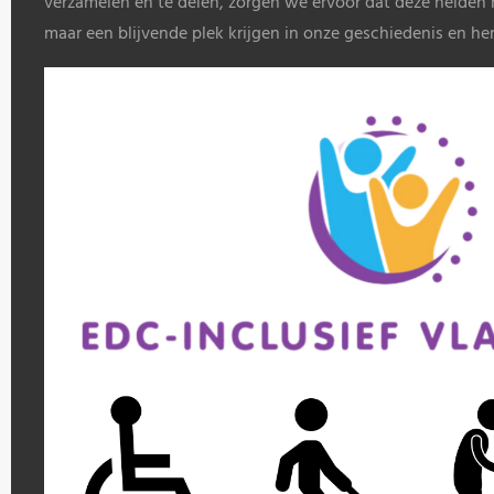
verzamelen en te delen, zorgen we ervoor dat deze helden n
maar een blijvende plek krijgen in onze geschiedenis en her