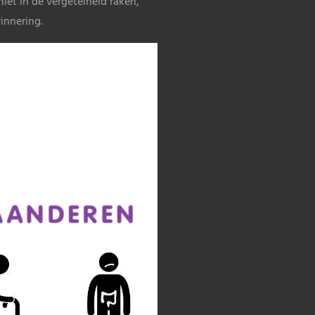
iet in de vergetelheid raken,
innering.