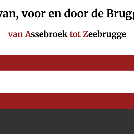
an, voor en door de Brug
van
A
ssebroek
tot Z
eebrugge