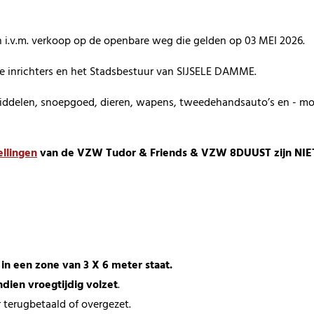
en i.v.m. verkoop op de openbare weg die gelden op 03 MEI 2026.
 de inrichters en het Stadsbestuur van SIJSELE DAMME.
len, snoepgoed, dieren, wapens, tweedehandsauto’s en - moto’
ellingen
van de VZW Tudor & Friends & VZW 8DUUST zijn NIET
 in een zone van 3 X 6 meter staat.
indien vroegtijdig volzet
.
 terugbetaald of overgezet.