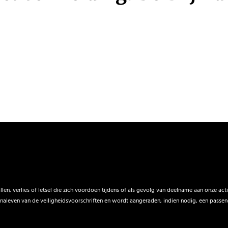
en, verlies of letsel die zich voordoen tijdens of als gevolg van deelname aan onze acti
naleven van de veiligheidsvoorschriften en wordt aangeraden, indien nodig, een passende