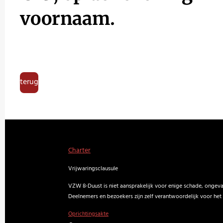
voornaam.
terug
Charter
Vrijwaringsclausule
VZW 8-Duust is niet aansprakelijk voor enige schade, ongevall
Deelnemers en bezoekers zijn zelf verantwoordelijk voor het 
Oprichtingsakte