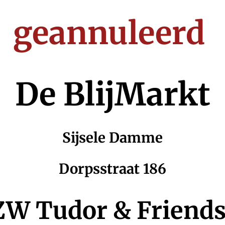
geannuleerd
De BlijMarkt
Sijsele Damme
Dorpsstraat 186
VZW Tudor & Frien