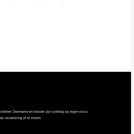
viteiten. Deelname en bezoek zijn volledig op eigen risico.
 verzekering af te sluiten.