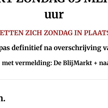
uur
TTEN ZICH ZONDAG IN PLAATS
 pas definitief na overschrijving 
g
met vermelding: De BlijMarkt + n
n.