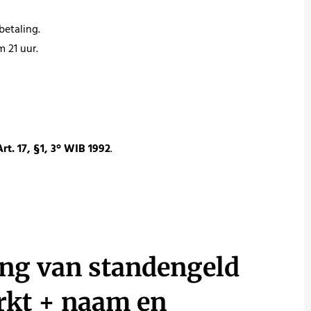
betaling.
 21 uur.
Art. 17, §1, 3° WIB 1992
.
ving van standengeld
rkt + naam en